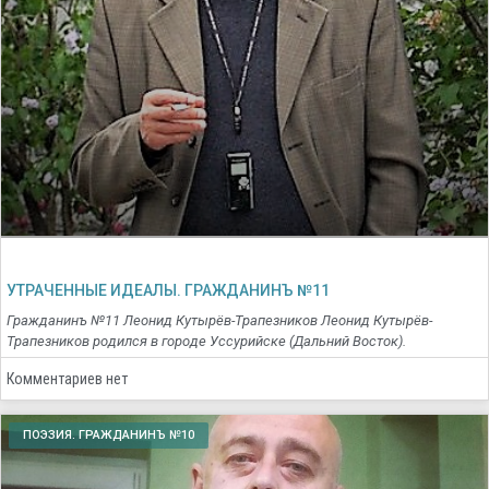
УТРАЧЕННЫЕ ИДЕАЛЫ. ГРАЖДАНИНЪ №11
Гражданинъ №11 Леонид Кутырёв-Трапезников Леонид Кутырёв-
Трапезников родился в городе Уссурийске (Дальний Восток).
Комментариев нет
ПОЭЗИЯ. ГРАЖДАНИНЪ №10