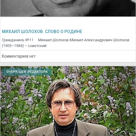
МИХАИЛ ШОЛОХОВ. СЛОВО О РОДИНЕ
Гражданинъ №11 Михаил Шолохов Михаил Александрович Шолохов
(1905–1984) – советский
Комментариев нет
ОЧЕРК ШЕФ-РЕДАКТОРА