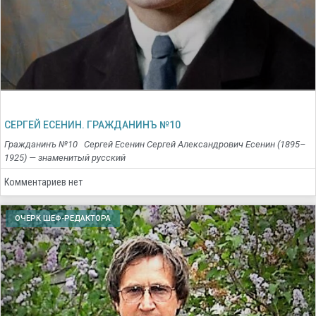
СЕРГЕЙ ЕСЕНИН. ГРАЖДАНИНЪ №10
Гражданинъ №10 Сергей Есенин Сергей Александрович Есенин (1895–
1925) — знаменитый русский
Комментариев нет
ОЧЕРК ШЕФ-РЕДАКТОРА