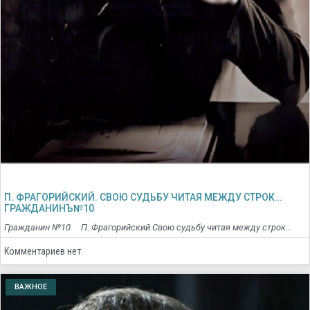
П. ФРАГОРИЙСКИЙ. СВОЮ СУДЬБУ ЧИТАЯ МЕЖДУ СТРОК…
ГРАЖДАНИНЪ№10
Гражданин №10 П. Фрагорийский Свою судьбу читая между строк…
Комментариев нет
ВАЖНОЕ