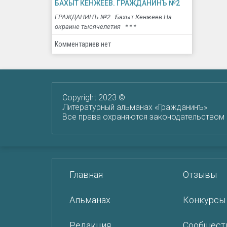
БАХЫТ КЕНЖЕЕВ. ГРАЖДАНИНЪ №2
ГРАЖДАНИНЪ №2 Бахыт Кенжеев На
окраине тысячелетия * * *
Комментариев нет
Copyright 2023 ©
Литературный альманах «Гражданинъ»
Все права охраняются законодательством
Главная
Отзывы
Альманах
Конкурсы
Редакция
Сообщест