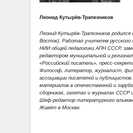
Леонид Кутырёв-Трапезников
Леонид Кутырёв-Трапезников родился 
Восток). Работал учителем русского
НИИ общей
педагогики АПН СССР, за
редактором муниципальной и
региона
«Российский писатель», пресс-секрет
Философ, литератор, журналист,
фил
ассоциации писателей и публицистов.
материалов
в отечественной и заруб
сборниках, газетах и
журналах СССР 
Шеф-редактор литературного
альман
Живёт в Москве.