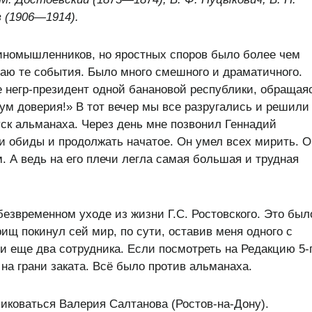
 (1906—1914).
иномышленников, но яростных споров было более чем
аю те события. Было много смешного и драматичного.
 негр-президент одной банановой республики, обращаяс
ум доверия!» В тот вечер мы все разругались и решили
ск альманаха. Через день мне позвонил Геннадий
ои обиды и продолжать начатое. Он умел всех мирить. О
 А ведь на его плечи легла самая большая и трудная
безвременном уходе из жизни Г.С. Ростовского. Это был
ищ покинул сей мир, по сути, оставив меня одного с
и еще два сотрудника. Если посмотреть на Редакцию 5-
 на грани заката. Всё было против альманаха.
ликоваться Валерия Салтанова (Ростов-на-Дону).