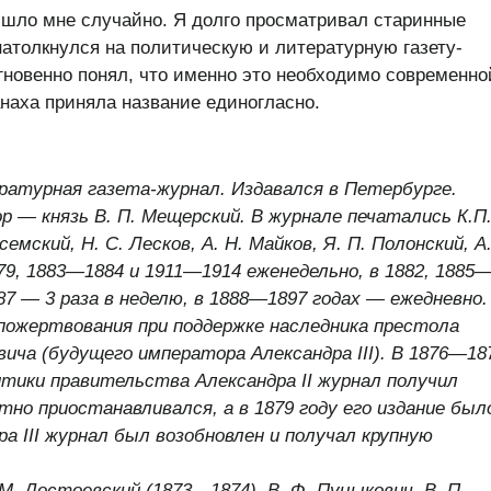
шло мне случайно. Я долго просматривал старинные
атолкнулся на политическую и литературную газету-
новенно понял, что именно это необходимо современно
наха приняла название единогласно.
ратурная газета-журнал. Издавался в Петербурге.
р — князь В. П. Мещерский. В журнале печатались К.П
семский, Н. С.
Лесков, А. Н. Майков, Я. П. Полонский, А.
79, 1883—1884 и 1911—1914 еженедельно, в 1882, 1885
887 — 3 раза в неделю, в 1888—1897 годах — ежедневно.
пожертвования при поддержке наследника престола
вича (будущего императора Александра III). В 1876—18
литики
правительства Александра II журнал получил
атно приостанавливался, а в 1879
году его издание был
а III журнал был возобновлен и получал крупную
. М. Достоевский (1873—1874), В. Ф. Пуцыкович, В. П.