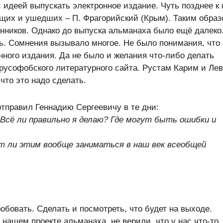
с идеей выпускать электронное издание. Чуть позднее к
щих и ушедших – П. Фрагорийский (Крым). Таким обра
иков. Однако до выпуска альманаха было ещё далеко
ь. Сомнения вызывало многое. Не было понимания, что
нного издания. Да не было и желания что-либо делать
 русофобского литературного сайта. Рустам Карим и Лев
что это надо сделать.
тправил Геннадию Сергеевичу в те дни:
 Всё ли правильно я делаю? Где могут быть ошибки и
т ли этим вообще заниматься в наш век всеобщей
обовать. Сделать и посмотреть, что будет на выходе.
 нашем проекте альманаха, не верили, что у нас что-то