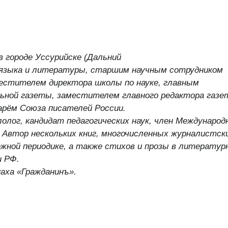
в городе Уссурийске (Дальний
языка и литературы, старшим научным сотрудником
местителем
директора школы по науке, главным
льной газеты, заместителем
главного редактора газ
арём
Союза писателей России.
олог, кандидат педагогических
наук, член Международ
Автор нескольких книг, многочисленных журналистск
ежной
периодике, а также стихов и прозы
в литератур
и РФ.
аха «Гражданинъ».