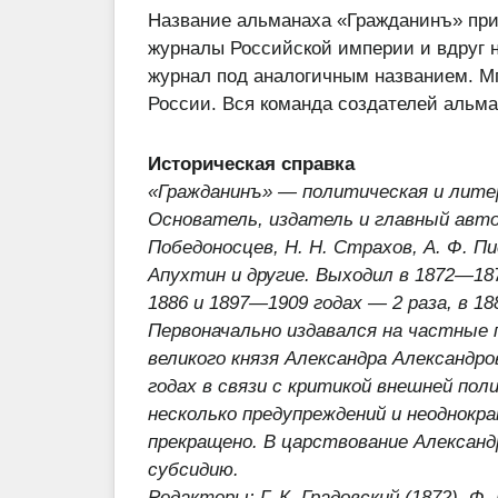
Название альманаха «Гражданинъ» при
журналы Российской империи и вдруг н
журнал под аналогичным названием. Мг
России. Вся команда создателей альма
Историческая справка
«Гражданинъ» — политическая и лите
Основатель, издатель и
главный авто
Победоносцев, Н. Н. Страхов, А. Ф. Пи
Апухтин и другие. Выходил в 1872—18
1886 и 1897—1909 годах — 2 раза, в 1
Первоначально издавался на частные 
великого князя Александра Александро
годах в связи с критикой внешней по
несколько предупреждений и неоднокр
прекращено. В царствование Александр
субсидию.
Редакторы: Г. К. Градовский (1872), Ф