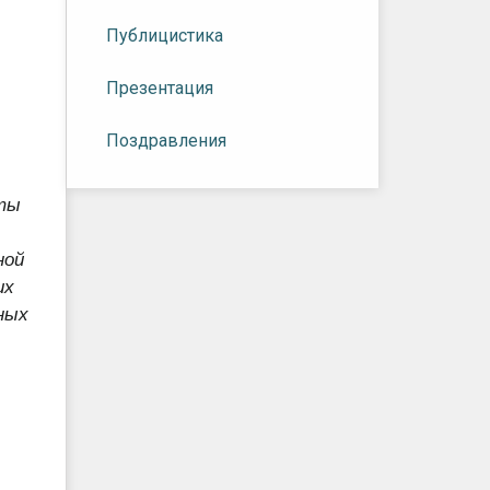
Публицистика
Презентация
Поздравления
еты
ной
их
ных