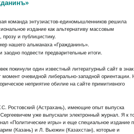
жданинъ»
льшая команда энтузиастов-единомышленников решила
сиональное издание как альтернативу массовым
 прозу и публицистику.
мер нашего альманаха «Гражданинъ».
 и заодно подвести предварительные итоги.
овек покинули один известный литературный сайт в знак
от момент очевидной либерально-западной ориентации. 
горическое неприятие обилие на сайте примитивного
.
 Г.С. Ростовский (Астрахань), имеющие опыт выпуска
Сергеевичем уже выпускали электронный журнал. Я к т
рнал «Политические игры» и еще специальное издание 
арим (Казань) и Л. Вьюжин (Казахстан), которые и