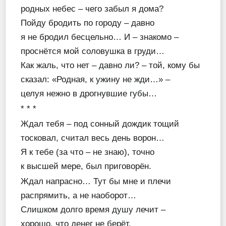
родных небес – чего забыл я дома?
Пойду бродить по городу – давно
я не бродил бесцельно… И – знакомо –
проснётся мой соловушка в груди…
Как жаль, что нет – давно ли? – той, кому бы
сказал: «Родная, к ужину не жди…» –
целуя нежно в дрогнувшие губы…
* * *
Ждал тебя – под сонный дождик тощий
тосковал, считал весь день ворон…
Я к тебе (за что – не знаю), точно
к высшей мере, был приговорён.
Ждал напрасно… Тут бы мне и плечи
распрямить, а не наоборот…
Слишком долго время душу лечит –
хорошо, что денег не берёт.