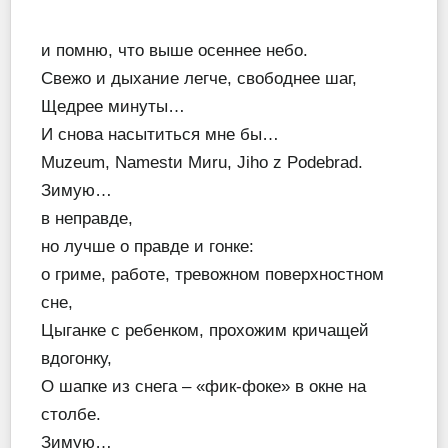
и помню, что выше осеннее небо.
Свежо и дыхание легче, свободнее шаг,
Щедрее минуты…
И снова насытиться мне бы…
Muzeum, Nаmеstи Mиru, Jiho z Podеbrad.
Зимую…
в неправде,
но лучше о правде и гонке:
о гриме, работе, тревожном поверхностном
сне,
Цыганке с ребенком, прохожим кричащей
вдогонку,
О шапке из снега – «фик-фоке» в окне на
столбе.
Зимую…