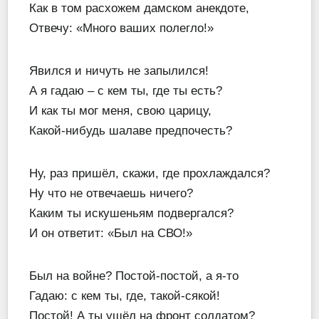
Как в том расхожем дамском анекдоте,
Отвечу: «Много ваших полегло!»
Явился и ничуть не запылился!
А я гадаю – с кем ты, где ты есть?
И как ты мог меня, свою царицу,
Какой-нибудь шалаве предпочесть?
Ну, раз пришёл, скажи, где прохлаждался?
Ну что не отвечаешь ничего?
Каким ты искушеньям подвергался?
И он ответит: «Был на СВО!»
Был на войне? Постой-постой, а я-то
Гадаю: с кем ты, где, такой-сякой!
Постой! А ты ушёл на фронт солдатом?