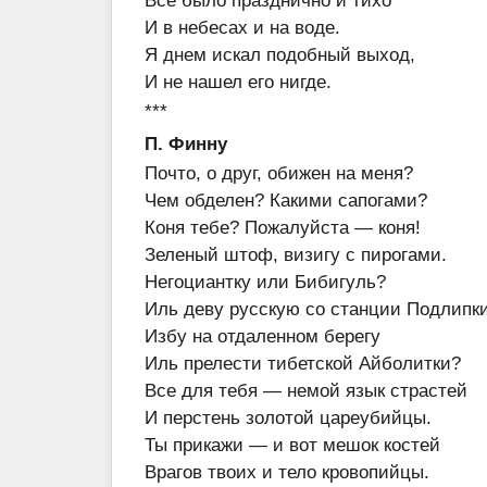
Все было празднично и тихо
И в небесах и на воде.
Я днем искал подобный выход,
И не нашел его нигде.
***
П. Финну
Почто, о друг, обижен на меня?
Чем обделен? Какими сапогами?
Коня тебе? Пожалуйста — коня!
Зеленый штоф, визигу с пирогами.
Негоциантку или Бибигуль?
Иль деву русскую со станции Подлипк
Избу на отдаленном берегу
Иль прелести тибетской Айболитки?
Все для тебя — немой язык страстей
И перстень золотой цареубийцы.
Ты прикажи — и вот мешок костей
Врагов твоих и тело кровопийцы.