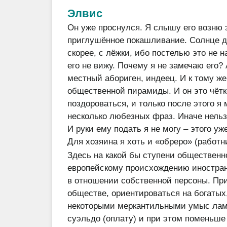
Элвис
Он уже проснулся. Я слышу его возню 
приглушённое покашливание. Солнце да
скорее, с лёжки, ибо постелью это не
его не вижу. Почему я не замечаю его? 
местный абориген, индеец. И к тому ж
общественной пирамиды. И он это чётк
поздороваться, и только после этого я
несколько любезных фраз. Иначе нельзя
И руки ему подать я не могу – этого уж
Для хозяина я хоть и «обреро» (работни
Здесь на какой бы ступени общественн
европейскому происхождению иностран
в отношении собственной персоны. При
обществе, ориентироваться на богатых
некоторыми меркантильными умыс лами 
суэльдо (оплату) и при этом поменьше 