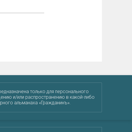
редназначена только для персонального
ению и/или распространению в какой-либо
урного альманаха «Гражданинъ».