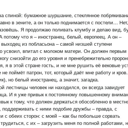
за спиной: бумажное шуршание, стеклянное побрякиван
вно в зените, а он только поднимается с постели… Нет
 назовёшь. Я продолжаю поливать клумбу и делаю вид, б
А потому что я – иностранец, белый, европеец. А он –
е выходец из побласьона – самой низшей ступени
о усвоил, впитал с молоком матери. Он должен первым
 могу снизойти до его уровня и пренебрежительно пророн
, я в этой стране гость, и не мне рушить её вековые ус
е не поймёт патрон, тот, который даёт мне работу и кров.
к), но белый иностранец, а значит, загадка.
ой лестницы человек ни находился, он всегда завидует
ца. И я уже привык к постоянному повышенному внима
вык к тому, что должен держаться обособленно в местн
, поддерживать с ними подобие дружбы – правда, с
с обеих сторон: с моей – как бы побольше сорвать
трудиться, с их – загрузить меня по полной работами, 