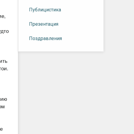
Публицистика
ие,
,
Презентация
удто
Поздравления
ить
тои.
нию
ом
не