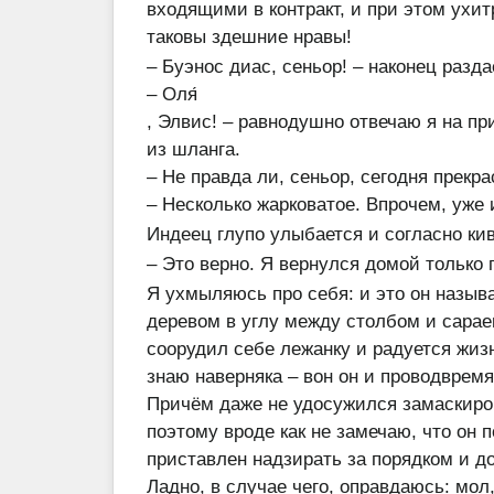
входящими в контракт, и при этом ухи
таковы здешние нравы!
– Буэнос диас, сеньор! – наконец разд
– Оля́
, Элвис! – равнодушно отвечаю я на п
из шланга.
– Не правда ли, сеньор, сегодня прекра
– Несколько жарковатое. Впрочем, уже и
Индеец глупо улыбается и согласно ки
– Это верно. Я вернулся домой только 
Я ухмыляюсь про себя: и это он назыв
деревом в углу между столбом и сарае
соорудил себе лежанку и радуется жизни
знаю наверняка – вон он и проводвремян
Причём даже не удосужился замаскиров
поэтому вроде как не замечаю, что он п
приставлен надзирать за порядком и д
Ладно, в случае чего, оправдаюсь: мол,