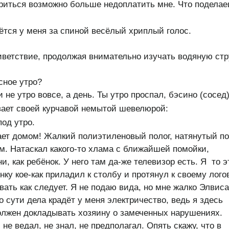
триться возможно больше недоплатить мне. Что поделае
аётся у меня за спиной весёлый хриплый голос.
риветствие, продолжая внимательно изучать водяную ст
сное утро?
 не утро вовсе, а день. Ты утро проспал, бэсино (сосед)
вает своей курчавой немытой шевелюрой:
под утро.
ает домом! Жалкий полиэтиленовый полог, натянутый п
м. Натаскал какого-то хлама с ближайшей помойки,
, как ребёнок. У него там да-же телевизор есть. Я то э
ку кое-как приладил к столбу и протянул к своему логов
ать как следует. Я не подаю вида, но мне жалко Элвиса
о сути дела крадёт у меня электричество, ведь я здесь
олжен докладывать хозяину о замеченных нарушениях.
 не ведал, не знал, не предполагал. Опять скажу, что в